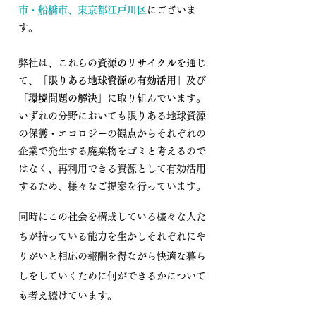
市
・
船橋市
、
東京都江戸川
区
にございま
す。
弊社は、これらの
資源のリサイクル
を通じ
て、
「
限りある地球資源の有効活用
」及び
「
環境問題の解決
」に取り組んでいます。
いずれの分野においても限りある地球資源
の保護・エコロジーの観点からそれぞれの
企業で発生する廃棄物をゴミと考えるので
はなく、再利用できる資源として有効活用
するため、
様々なご提案を行っています。
同時にこの社会を構成している様々な人た
ちが持っている能力を生かし
それぞれにや
りがいと相応の報酬を得ながら快適な暮ら
しをしていくために
​何ができるかについて
も考え続けています。​