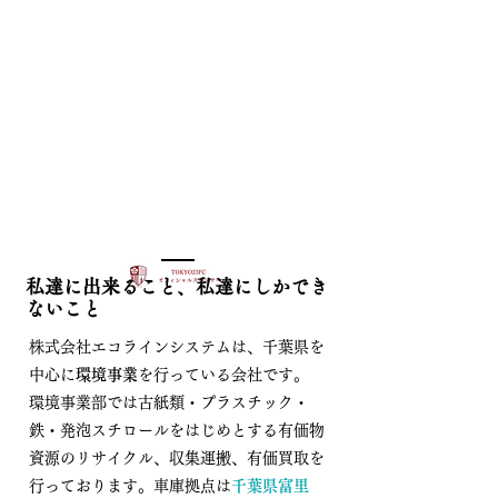
私達に出来ること、私達にしかでき
ないこと
株式会社エコラインシステムは、
千葉県を
中心に
環境事業
を行っている会社です。
環境事業部では
古紙類・プラスチック・
鉄・発泡スチロール
をはじめとする
有価物
資源の
リサイクル、収集運搬、有価買取を
行っております
。
​車庫拠点は
千葉県富里